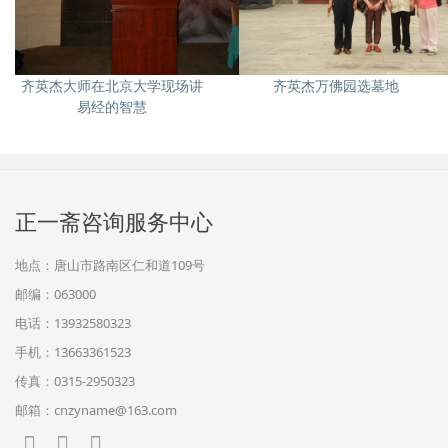
齐英杰大师在北京大学现场讲
齐英杰万佛园选墓地
易经的智慧
正一斋咨询服务中心
地点：唐山市路南区仁和道109号
邮编：063000
电话：13932580323
手机：13663361523
传真：0315-2950323
邮箱：cnzyname@163.com